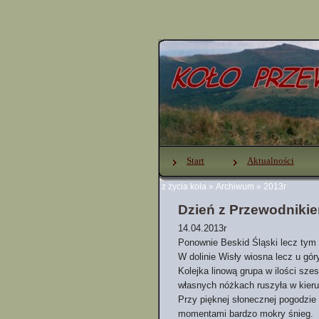
Start
Aktualności
z życia koła
»
Archiwum
»
2013r
Dzień z Przewodniki
14.04.2013r
Ponownie Beskid Śląski lecz tym 
W dolinie Wisły wiosna lecz u gór
Kolejka linową grupa w ilości sze
własnych nóżkach ruszyła w kierun
Przy pięknej słonecznej pogodzie
momentami bardzo mokry śnieg.