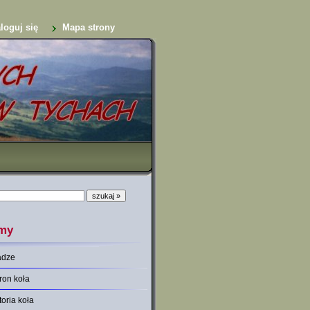
loguj się
Mapa strony
my
adze
ron koła
toria koła