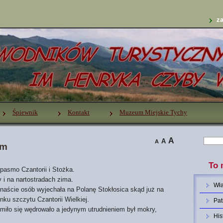
za
Śpiewnik
Kontakt
Muzeum Miejskie Tychy
A
A
A
em
To 
pasmo Czantorii i Stożka.
y i na nartostradach zima.
Wł
snaście osób wyjechała na Polanę Stokłosica skąd już na
ku szczytu Czantorii Wielkiej.
Pat
 miło się wędrowało a jedynym utrudnieniem był mokry,
His