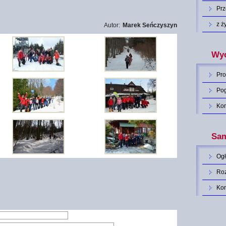
Pr
z ż
Autor:
Marek Seńczyszyn
Wyc
Pro
Po
Ko
Sam
Og
Roz
Ko