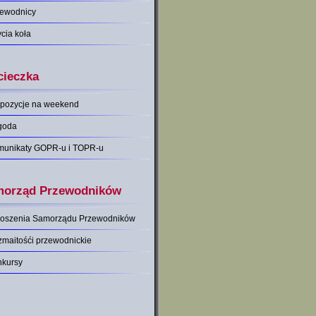
zewodnicy
ycia koła
ieczka
pozycje na weekend
goda
munikaty GOPR-u i TOPR-u
orząd Przewodników
łoszenia Samorządu Przewodników
maitośći przewodnickie
nkursy