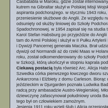
Casbatabla w Maroku, gdzie został internowany
kutrem na Gibraltar służył w Polskiej Misji Woj
aspiranta podchorążego. w styczniu 1943 roku,
przeniesienie służbowe do Anglii. Ze względu n
odsunięty od służby liniowej do Szkoły Podcho
Spadochronowej. w 1954 zapisał się na studia t
Karol Stefan Habsburg po przyjeździe do Anglii
tam do Armii Polskiej i służył w II Pułku Artyleri
i Dywizji Pancernej generała Maczka. Brał udzia
dywizji od Normandii aż do rzeki Maas w Holand
roku, został odkomenderowany do szkoły Podcho
w Szkocji, którą ukończył w stopniu kaprala po
Ciekawą postacią
była również Arc. Alicja Ha
Szwedka córka pierwszego łowczego dworu sz
Ankarcrona i Elżbiety z domu Carleson. Biorąc 
jeździeckim w Djurgarden poznała Ludwika Bade
radcą przy ambasadzie Austro-Wegierskiej. Mło
dziewczynę zafascynował południowy uroda Ba
tego był on człowiekiem zamożnym.
Jesienią 1911 roku wzięli ślub i Alicja przeniosł