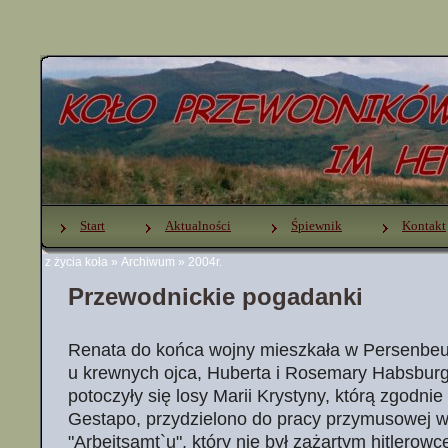
Start
Aktualności
Śpiewnik
Kontakt
z życia koła
»
Archiwum
»
2004r.
Przewodnickie pogadanki
Renata do końca wojny mieszkała w Persenbe
u krewnych ojca, Huberta i Rosemary Habsburg
potoczyły się losy Marii Krystyny, którą zgodni
Gestapo, przydzielono do pracy przymusowej w 
"Arbeitsamt`u", który nie był zażartym hitlerow