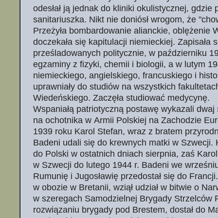
odesłał ją jednak do kliniki okulistycznej, gdzie
sanitariuszka. Nikt nie doniósł wrogom, że "cho
Przeżyła bombardowanie alianckie, oblężenie W
doczekała się kapitulacji niemieckiej. Zapisała 
prześladowanych politycznie, w październiku 1
egzaminy z fizyki, chemii i biologii, a w lutym 1
niemieckiego, angielskiego, francuskiego i histo
uprawniały do studiów na wszystkich fakultetac
Wiedeńskiego. Zaczęła studiować medycynę.
Wspaniałą patriotyczną postawę wykazali dwaj 
na ochotnika w Armii Polskiej na Zachodzie Eur
1939 roku Karol Stefan, wraz z bratem przyro
Badeni udali się do krewnych matki w Szwecji. 
do Polski w ostatnich dniach sierpnia, zaś Karo
w Szwecji do lutego 1944 r. Badeni we wrześni
Rumunię i Jugosławię przedostał się do Francji
w obozie w Bretanii, wziął udział w bitwie o Nar
w szeregach Samodzielnej Brygady Strzelców 
rozwiązaniu brygady pod Brestem, dostał do Mar