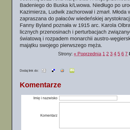
Badeniego do Buska k/Lwowa. Niedługo po uro
Kazimierza, Ludwik zachorował i zmarł. Młoda 
zapraszana do pałaców wiedeńskiej arystokracji 
Fanny Byland poznała w 1915 arc. Karola Olbr
licznych przenosinach i perturbacjach związany
światową i rozpadem monarchii austro-węgiersk
majątku swojego pierwszego męża.
Strony:
« Poprzednia
1
2
3
4
5
6
7
Dodaj link do:
Komentarze
Imię i nazwisko
Komentarz