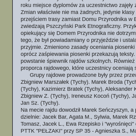
roku miejsce dyplomów za uczestnictwo zajęły 
Zmian właściwie nie ma żadnych, jedynie klasy
przejściem trasy zamiast Domu Przyrodnika w B
zwiedzają Pszczyński Park Etnograficzny. Przyk
opiekujący się Domem Przyrodnika nie dotrzym
tego, że był powiadamiany o przyjeździe i ustal
przyjmie. Zmieniono zasady oceniania piosenki 
oprócz zaśpiewania piosenki przekazują teksty
powstanie śpiewnik rajdów szkolnych. Również
proporca rajdowego, które uczestnicy oceniają 
Grupy rajdowe prowadzone były przez przewo
Zbigniew Marszałek (Tychy). Marek Broda (Tyc
(Tychy), Kazimierz Bratek (Tychy), Aleksander K
Zbigniew Z. (Tychy), Ireneusz Kocoń (Tychy), J
Jan Sz. (Tychy).
Na mecie rajdu dowodził Marek Seńczyszyn, a
dzielnie: Jacek Bar, Agata M., Sylwia, Marek Rz
Tomasz, Jacek L., Ewa Rzepisko i "wyrośnięci
PTTK "PEŁZAKI" przy SP 35 - Agnieszka S., Ma