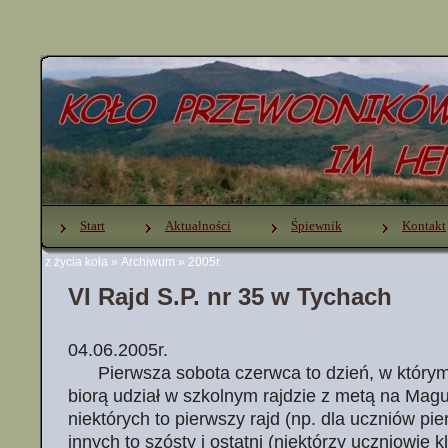
Start
Aktualności
Śpiewnik
Kontakt
z życia koła
»
Archiwum
»
2005r.
VI Rajd S.P. nr 35 w Tychach
04.06.2005r.
Pierwsza sobota czerwca to dzień, w którym 
biorą udział w szkolnym rajdzie z metą na Magu
niektórych to pierwszy rajd (np. dla uczniów pie
innych to szósty i ostatni (niektórzy uczniowie 