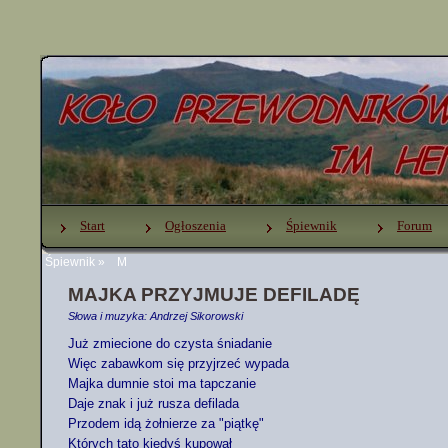
Start
Ogłoszenia
Śpiewnik
Forum
Śpiewnik
»
M
MAJKA PRZYJMUJE DEFILADĘ
Słowa i muzyka: Andrzej Sikorowski
Już zmiecione do czysta śniadanie

Więc zabawkom się przyjrzeć wypada

Majka dumnie stoi ma tapczanie

Daje znak i już rusza defilada

Przodem idą żołnierze za "piątkę"

Których tato kiedyś kupował
