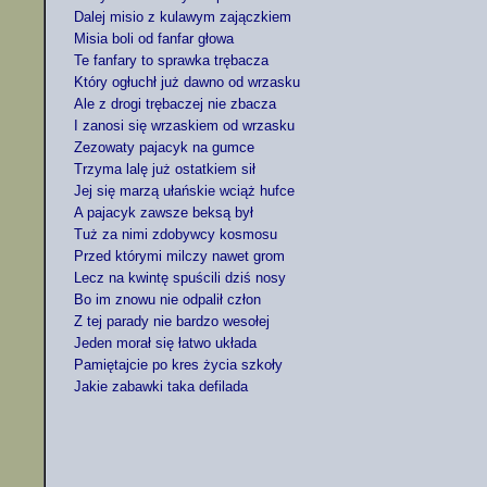
Dalej misio z kulawym zajączkiem

Misia boli od fanfar głowa

Te fanfary to sprawka trębacza

Który ogłuchł już dawno od wrzasku

Ale z drogi trębaczej nie zbacza

I zanosi się wrzaskiem od wrzasku

Zezowaty pajacyk na gumce

Trzyma lalę już ostatkiem sił

Jej się marzą ułańskie wciąż hufce

A pajacyk zawsze beksą był

Tuż za nimi zdobywcy kosmosu

Przed którymi milczy nawet grom

Lecz na kwintę spuścili dziś nosy

Bo im znowu nie odpalił człon

Z tej parady nie bardzo wesołej

Jeden morał się łatwo układa

Pamiętajcie po kres życia szkoły

Jakie zabawki taka defilada
