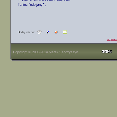
Taniec "odbijany"",

Dodaj link do:
« powró
Copyright © 2003-2014
Marek Seńczyszyn