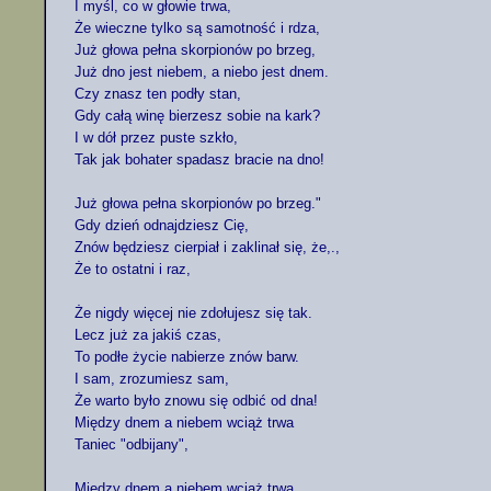
I myśl, co w głowie trwa,

Że wieczne tylko są samotność i rdza,

Już głowa pełna skorpionów po brzeg,

Już dno jest niebem, a niebo jest dnem.

Czy znasz ten podły stan,

Gdy całą winę bierzesz sobie na kark?

I w dół przez puste szkło,

Tak jak bohater spadasz bracie na dno!

Już głowa pełna skorpionów po brzeg."

Gdy dzień odnajdziesz Cię,

Znów będziesz cierpiał i zaklinał się, że,.,

Że to ostatni i raz,

Że nigdy więcej nie zdołujesz się tak.

Lecz już za jakiś czas,

To podłe życie nabierze znów barw.

I sam, zrozumiesz sam,

Że warto było znowu się odbić od dna!

Między dnem a niebem wciąż trwa

Taniec "odbijany",

Między dnem a niebem wciąż trwa
