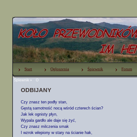
Start
Ogłoszenia
Śpiewnik
Forum
Śpiewnik
»
O
ODBIJANY
Czy znasz ten podły stan,

Gęstą samotność nocą wśród czterech ścian?

Jak lek ognisty płyn,

Wypala gardło ale daje się żyć,

Czy znasz milczenia smak

I wzrok wlepiony w stary na ścianie hak,
