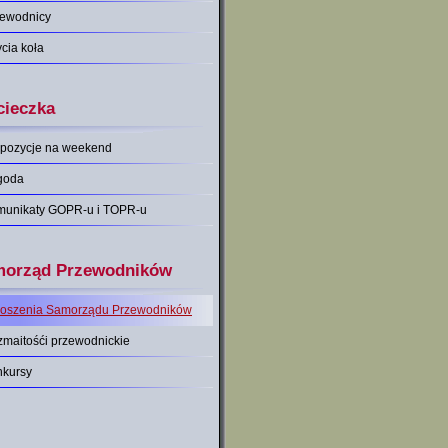
zewodnicy
ycia koła
ieczka
pozycje na weekend
goda
munikaty GOPR-u i TOPR-u
orząd Przewodników
łoszenia Samorządu Przewodników
maitośći przewodnickie
nkursy