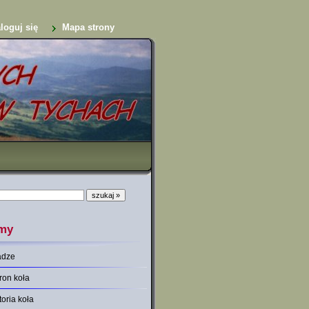
loguj się
Mapa strony
my
adze
ron koła
toria koła