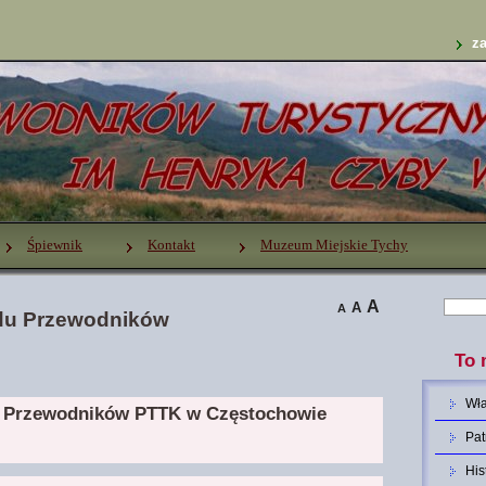
za
Śpiewnik
Kontakt
Muzeum Miejskie Tychy
A
A
A
du Przewodników
To 
Wł
ła Przewodników PTTK w Częstochowie
Pat
His