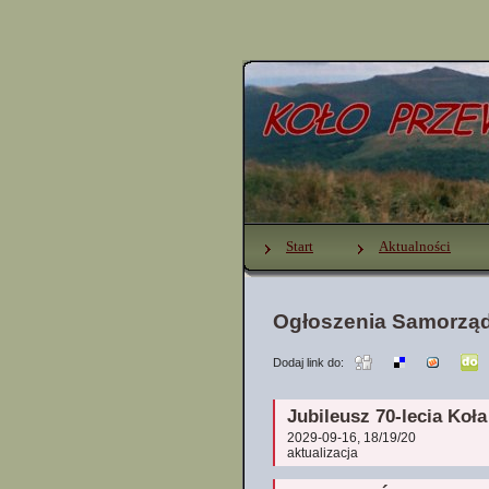
Start
Aktualności
Ogłoszenia Samorzą
Dodaj link do:
Jubileusz 70-lecia Ko
2029-09-16, 18/19/20
aktualizacja