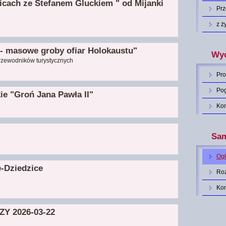
icach ze Stefanem Gluckiem " od Mijanki
Pr
z ż
- masowe groby ofiar Holokaustu"
Wyc
rzewodników turystycznych
Pro
Po
e "Groń Jana Pawła II"
Ko
Sam
Og
-Dziedzice
Roz
Ko
Y 2026-03-22