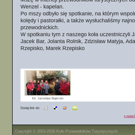
Wenzel - kapelan.
Po mszy odbyło się spotkanie, na którym wspol
kolędy i pastorałki, a także wysłuchaliśmy naj
przewodnickich.
W spotkaniu tym z naszego koła uczestniczyli J
Jacek Bar, Jolanta Rolnik, Zdzisław Matyja, A
Rzepisko, Marek Rzepisko
fot. Jarosław Bajerski
Dodaj link do:
« powró
Copyright © 2003-2026 Koło Przewodników Turystycznych