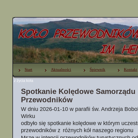
Start
Aktualności
Śpiewnik
Kontakt
z życia koła
Spotkanie Kolędowe Samorządu
Przewodników
W dniu 2026-01-10 w parafii św. Andrzeja Bobol
Wirku
odbyło się spotkanie kolędowe w którym uczest
przewodników z
różnych kół naszego regionu
Mszę w intencji przewodników turystycznych odp