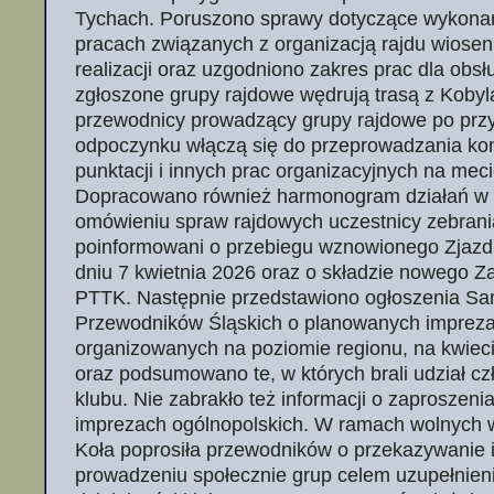
Tychach. Poruszono sprawy dotyczące wykona
pracach związanych z organizacją rajdu wiose
realizacji oraz uzgodniono zakres prac dla obsł
zgłoszone grupy rajdowe wędrują trasą z Kobyl
przewodnicy prowadzący grupy rajdowe po przy
odpoczynku włączą się do przeprowadzania k
punktacji i innych prac organizacyjnych na meci
Dopracowano również harmonogram działań w tr
omówieniu spraw rajdowych uczestnicy zebrania
poinformowani o przebiegu wznowionego Zjaz
dniu 7 kwietnia 2026 oraz o składzie nowego Z
PTTK. Następnie przedstawiono ogłoszenia S
Przewodników Śląskich o planowanych impreza
organizowanych na poziomie regionu, na kwiec
oraz podsumowano te, w których brali udział c
klubu. Nie zabrakło też informacji o zaproszeni
imprezach ogólnopolskich. W ramach wolnych 
Koła poprosiła przewodników o przekazywanie i
prowadzeniu społecznie grup celem uzupełnieni