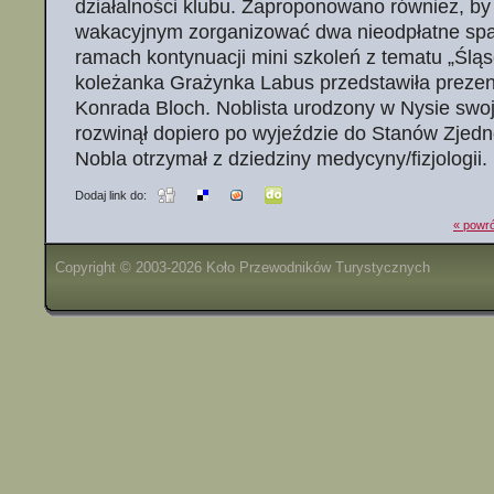
działalności klubu. Zaproponowano również, by
wakacyjnym zorganizować dwa nieodpłatne spa
ramach kontynuacji mini szkoleń z tematu „Śląs
koleżanka Grażynka Labus przedstawiła prezen
Konrada Bloch. Noblista urodzony w Nysie swo
rozwinął dopiero po wyjeździe do Stanów Zjed
Nobla otrzymał z dziedziny medycyny/fizjologii.
Dodaj link do:
« powró
Copyright © 2003-2026 Koło Przewodników Turystycznych