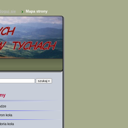
loguj się
Mapa strony
my
adze
ron koła
toria koła