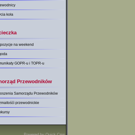
zewodnicy
ycia koła
ieczka
pozycje na weekend
goda
munikaty GOPR-u i TOPR-u
orząd Przewodników
łoszenia Samorządu Przewodników
maitośći przewodnickie
nkursy
Powered by
Quick.Cms