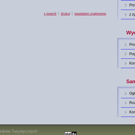
Pr
« powrót
drukuj
powiadom znajomego
z ż
Wyc
Pro
Po
Ko
Sam
Og
Roz
Ko
dników Turystycznych