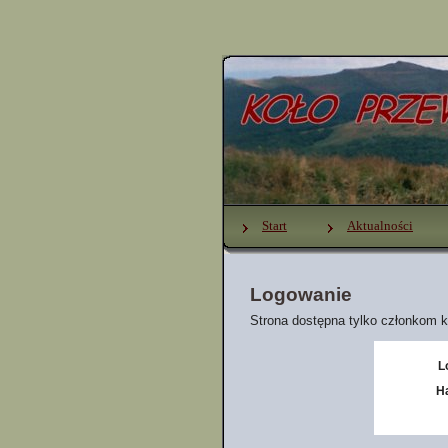
Start
Aktualności
Logowanie
Strona dostępna tylko członkom k
L
H