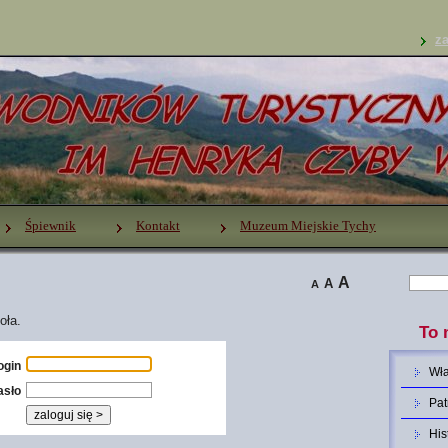
za
Śpiewnik
Kontakt
Muzeum Miejskie Tychy
A
A
A
oła.
To 
ogin
Wł
asło
Pat
His