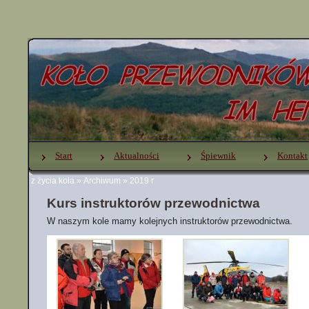
Start
Aktualności
Śpiewnik
Kontakt
z życia koła
»
Archiwum
»
2019 r
Kurs instruktorów przewodnictwa
W naszym kole mamy kolejnych instruktorów przewodnictwa.