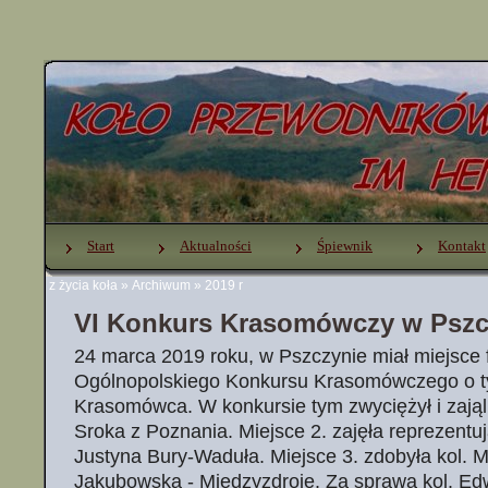
Start
Aktualności
Śpiewnik
Kontakt
z życia koła
»
Archiwum
»
2019 r
VI Konkurs Krasomówczy w Pszc
24 marca 2019 roku, w Pszczynie miał miejsce f
Ogólnopolskiego Konkursu Krasomówczego o ty
Krasomówca. W konkursie tym zwyciężył i zająl m
Sroka z Poznania. Miejsce 2. zajęła reprezentu
Justyna Bury-Waduła. Miejsce 3. zdobyła kol. 
Jakubowska - Międzyzdroje. Za sprawą kol. E