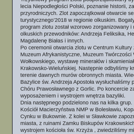
lecia Niepodległości Polski, poznanie historii, 
przyrodniczych. Zlot zapoczątkował otwarcie s
turystycznego’2018 w regionie olkuskim. Bogat
program zlotu został wzorowo zorganizowany i 
olkuskich przewodników: Andrzeja Feliksika, H
Magdalenę Białas i innych.
Po ceremonii otwarcia zlotu w Centrum Kultury 
Muzeum Afrykanistyczne, Muzeum Twórczości
Wołkowskiego, wystawę minerałów i skamieniało
Krakowsko-Wieluńskiej. Następnie odbyliśmy kr
terenie dawnych murów obronnych miasta. Wie
Bazylice św. Andrzeja Apostoła wysłuchaliśmy 
Chóru Prawosławnego z Gorlic. Po koncercie z
wyposażeniem i wystrojem wnętrza bazyliki.
Dnia następnego podzielono nas na kilka grup. 
Kościół Macierzyństwa NMP w Bolesławiu, Kop
Cynku w Bukownie. Z kolei w Sławkowie zapozna
miasta, z ruinami Zamku Biskupów Krakowskic
wystrojem kościoła św. Krzyża , zwiedziliśmy