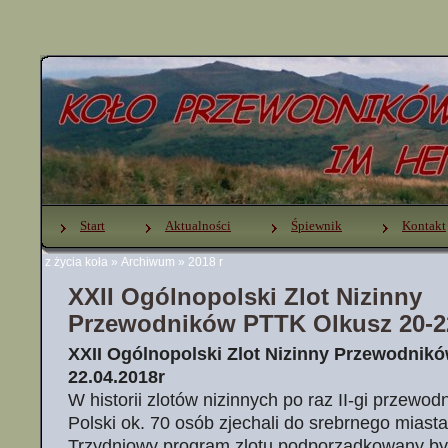
Start
Aktualności
Śpiewnik
Kontakt
z życia koła
»
Archiwum
»
2018 r
XXII Ogólnopolski Zlot Nizinny
Przewodników PTTK Olkusz 20-22
XXII Ogólnopolski Zlot Nizinny Przewodnikó
22.04.2018r
W historii zlotów nizinnych po raz II-gi przewod
Polski ok. 70 osób zjechali do srebrnego miast
Trzydniowy program zlotu podporządkowany b