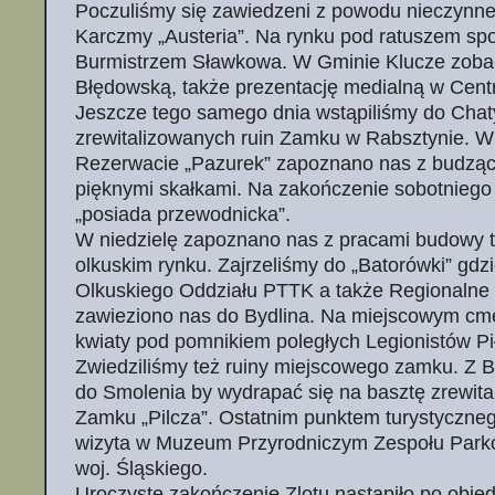
Poczuliśmy się zawiedzeni z powodu nieczynne
Karczmy „Austeria”. Na rynku pod ratuszem spo
Burmistrzem Sławkowa. W Gminie Klucze zobac
Błędowską, także prezentację medialną w Cen
Jeszcze tego samego dnia wstąpiliśmy do Chat
zrewitalizowanych ruin Zamku w Rabsztynie. W
Rezerwacie „Pazurek” zapoznano nas z budzącą 
pięknymi skałkami. Na zakończenie sobotniego 
„posiada przewodnicka”.
W niedzielę zapoznano nas z pracami budowy t
olkuskim rynku. Zajrzeliśmy do „Batorówki” gdzi
Olkuskiego Oddziału PTTK a także Regionaln
zawieziono nas do Bydlina. Na miejscowym cme
kwiaty pod pomnikiem poległych Legionistów Pi
Zwiedziliśmy też ruiny miejscowego zamku. Z B
do Smolenia by wydrapać się na basztę zrewita
Zamku „Pilcza”. Ostatnim punktem turystyczne
wizyta w Muzeum Przyrodniczym Zespołu Park
woj. Śląskiego.
Uroczyste zakończenie Zlotu nastąpiło po obied