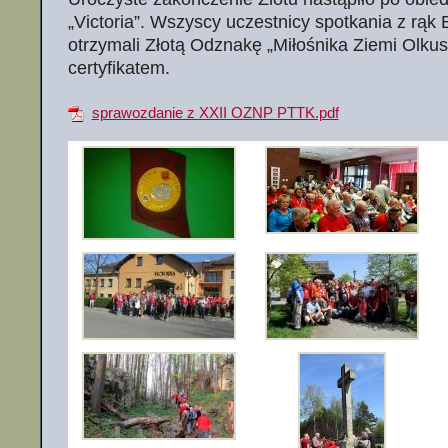
„Victoria”. Wszyscy uczestnicy spotkania z rąk
otrzymali Złotą Odznakę „Miłośnika Ziemi Olkus
certyfikatem.
sprawozdanie z XXII OZNP PTTK.pdf