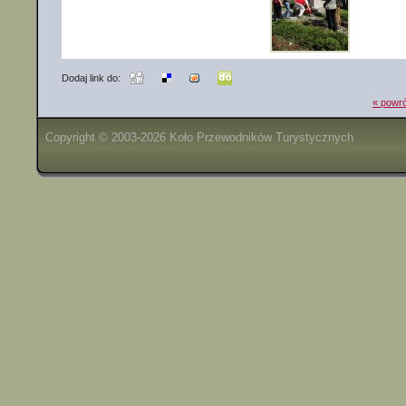
Dodaj link do:
« powró
Copyright © 2003-2026 Koło Przewodników Turystycznych